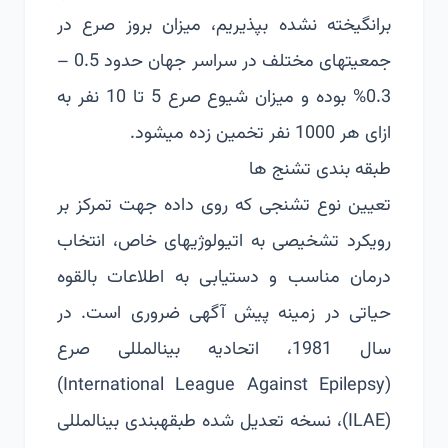
برانگیخته نشده بپذیریم، میزان بروز صرع در
جمعیت­های مختلف در سراسر جهان حدود 0.5 –
0.3% بوده و میزان شیوع صرع 5 تا 10 نفر به
ازای هر 1000 نفر تخمین زده می­شود.
طبقه ­بندی تشنج­ ها
تعیین نوع تشنجی که روی داده جهت تمرکز بر
رویکرد تشخیصی به اتیولوژی­های خاص، انتخاب
درمان مناسب و دستیابی به اطلاعات بالقوه
حیاتی در زمینه پیش آگهی ضروری است. در
سال 1981، اتحادیه بین­المللی صرع
(International League Against Epilepsy)
(ILAE)، نسخه تعدیل شده طبقه­بندی بین­المللی