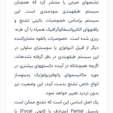
تشنج­های صرعی را منتشر کرد که همچنان
سیستم طبقه­بندی سودمندی است. این
سیستم براساس خصوصیات بالینی تشنج و
یافته­های الکتروانسفالوگرافیک همراه با آن طرح­
ریزی شده است. خصوصیات بالقوه متمایزکننده
دیگر از قبیل اتیولوژی یا سوبسترای سلولی در
این سیستم طبقه­بندی در نظر گرفته نشده­اند،
اگرچه همچنانکه در آینده دانسته­های بیشتری در
مورد مکانیسم­های پاتوفیزیولوژیک زمینه­ساز
انواع خاص تشنج بدست آیند، این وضعیت نیز
بدون تردید تغییر خواهد نمود.
یک اصل اساسی این است که تشنج ممکن است
پارسیل Partial (مترادف با کانونی Focal) یا