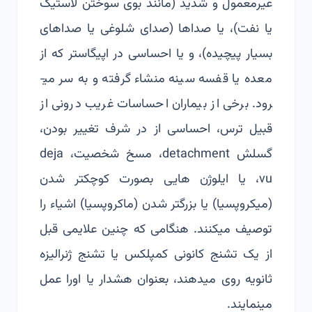
غیرمعمول و شدید (مانند بوی سوختن لاستیک
یا نفت)، یا صداها (صدای شلوغی یا صداهای
بسیار پیچیده)، و یا احساسی در اپیگاستر که از
معده یا قفسه سینه منشاء گرفته و به سر می­
رود. برخی از بیماران احساسات غریب درونی از
قبیل ترس، احساسی از در شرف تغییر بودن،
گسلش detachment، مسخ شخصیت، deja
vu، یا ایلوژن هایی بصورت کوچکتر شدن
(میکروپسیا) یا بزرگتر شدن (ماکروپسیا) اشیاء را
توصیف می­کنند. هنگامی که چنین علایمی قبل
از یک تشنج کانونی کمپلکس یا تشنج ژنرالیزه
ثانویه روی می­دهند، بعنوان هشدار یا اورا عمل
می­نمایند.