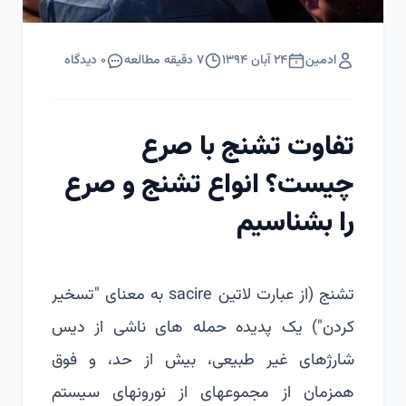
ادمین
۲۴ آبان ۱۳۹۴
۷
دقیقه مطالعه
۰
دیدگاه
تفاوت تشنج با صرع
چیست؟ انواع تشنج و صرع
را بشناسیم
تشنج (از عبارت لاتین sacire به معنای "تسخیر
کردن") یک پدیده حمله ه­ای ناشی از دیس
شارژهای غیر طبیعی، بیش از حد، و فوق
همزمان از مجموعه­ای از نورون­های سیستم