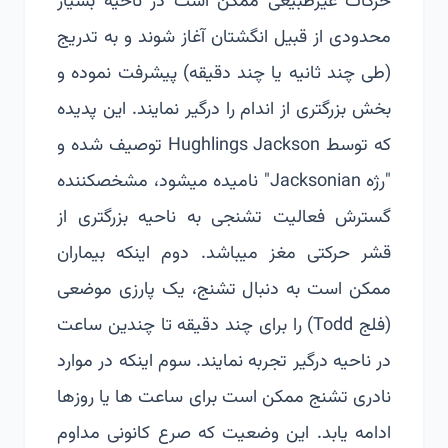
حرکات غیرطبیعی ممکن است در ناحیه بسیار
محدودی از قبیل انگشتان آغاز شوند و به تدریج
(طی چند ثانیه یا چند دقیقه) پیشرفت نموده و
بخش بزرگتری از اندام را درگیر نمایند. این پدیده
که توسط Hughlings Jackson توصیف شده و
"رژه Jacksonian" نامیده می­شود، مشخص­کننده
گسترش فعالیت تشنجی به ناحیه بزرگتری از
قشر حرکتی مغز می­باشد. دوم اینکه بیماران
ممکن است به دنبال تشنج، یک پارزی موضعی
(فلج Todd) را برای چند دقیقه تا چندین ساعت
در ناحیه درگیر تجربه نمایند. سوم اینکه در موارد
نادری تشنج ممکن است برای ساعت ها یا روزها
ادامه یابد. این وضعیت که صرع کانونی مداوم