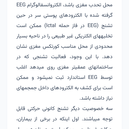
محل تحدب مغزی باشد، الکتروانسفالوگرام EEG
گرفته شده با الکترودهای پوستی سر در حین
تشنج (EEG در فاز حمله Ictal) ممکن است
تخلیه­های الکتریکی غیر طبیعی را در ناحیه بسیار
محدودی از محل مناسب کورتکس مغزی نشان
دهد. با این وجود، فعالیت تشنجی که در
ساختمان­های عمقی­تر مغزی روی می­دهد اغلب
توسط EEG استاندارد ثبت نمی­شود و ممکن
است برای کشف به الکترودهای داخل جمجمه­ای
نیاز داشته باشد.
سه خصوصیت دیگر تشنج کانونی حرکتی قابل
توجه می­باشند. اول اینکه در برخی از بیماران،