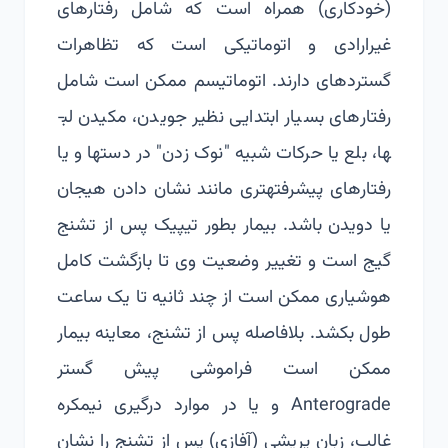
(خودکاری) همراه است که شامل رفتارهای
غیرارادی و اتوماتیکی است که تظاهرات
گسترده­ای دارند. اتوماتیسم ممکن است شامل
رفتارهای بسیار ابتدایی نظیر جویدن، مکیدن لب­
ها، بلع یا حرکات شبیه "نوک زدن" در دستها و یا
رفتارهای پیشرفته­تری مانند نشان دادن هیجان
یا دویدن باشد. بیمار بطور تیپیک پس از تشنج
گیج است و تغییر وضعیت وی تا بازگشت کامل
هوشیاری ممکن است از چند ثانیه تا یک ساعت
طول بکشد. بلافاصله پس از تشنج، معاینه بیمار
ممکن است فراموشی پیش گستر
Anterograde و یا در موارد درگیری نیمکره
غالب، زبان پریشی (آفازی) پس از تشنج را نشان