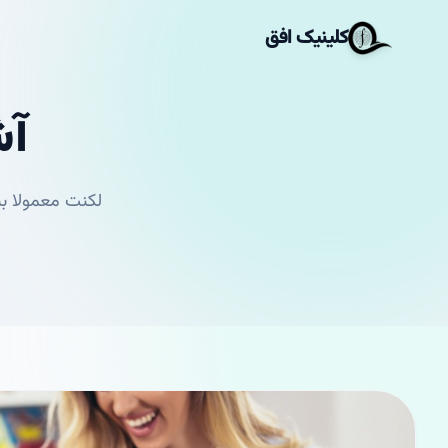
کلینیک افق
آش