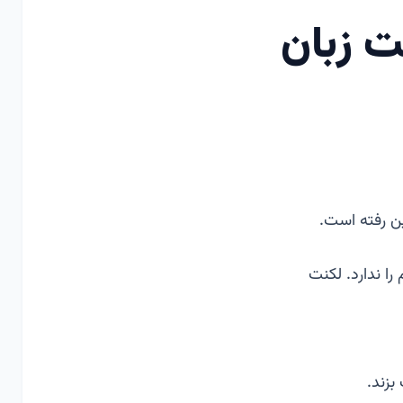
ت زبان
ین رفته است.
ا ندارد. لکنت
زند.