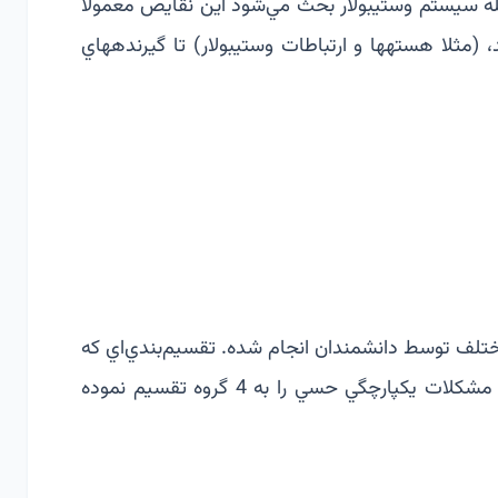
له سيستم وستيبولار بحث مي‌شود اين نقايص معمولا
مسیرهای CNSمربوط می‏شوند، (مثلا هسته‏ها و ارتباطات وستیبولار) تا گيرنده‏هاي
ول).
لف توسط دانشمندان انجام شده. تقسيم‌بندي‌اي كه
در کتاب کاردرمانی در کودکان مورد بحث قرار گرفته، مشكلات يكپارچگي حسي را به 4 گروه تقسيم نموده