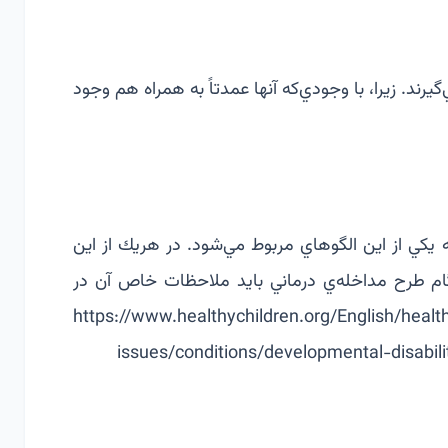
‌گيرند. زيرا، با وجودي‌كه آنها عمدتاً به همراه هم وجود
يكي از اين الگوهاي مربوط مي‌شود. در هريك از اين
م طرح مداخله‌ي درماني بايد ملاحظات خاص آن در
https://www.healthychildren.org/English/healt
issues/conditions/developmental-disabil