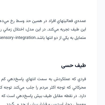
عمده‌ي فعاليت‏هاي افراد در همين حد وسط رخ مي‌دهد
اين طيف تجربه مي‌كند. در اين مدل، اختلال زماني ر
متمايل به يكي از دو انتها باشد.
sensory-integration/
طیف حسی
فردي كه عملكردش به سمت انتهاي پاسخ‌دهي كم با
محركاتي كه توجه اكثر مردم را جلب مي‌كند توجه ك
دارد. در نقطه مقابل طیف بيش پاسخ‌دهي است كه ف
معمولي دچار استرس و فشار بيش از حد مي‌گردد.