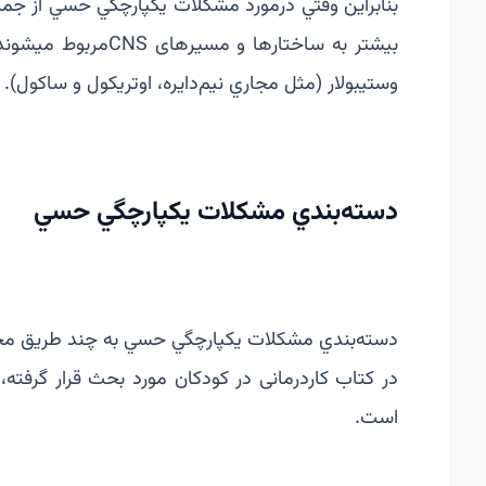
بنابراين وقتي درمورد مشكلات يكپارچگي حسي از جم
بیشتر به ساختارها و 
وستيبولار (مثل مجاري نيم‌دايره، اوتريكول و ساك
دسته‌بندي مشكلات يكپارچگي حسي
دسته‌بندي مشكلات يكپارچگي حسي به چند طريق مخت
است.