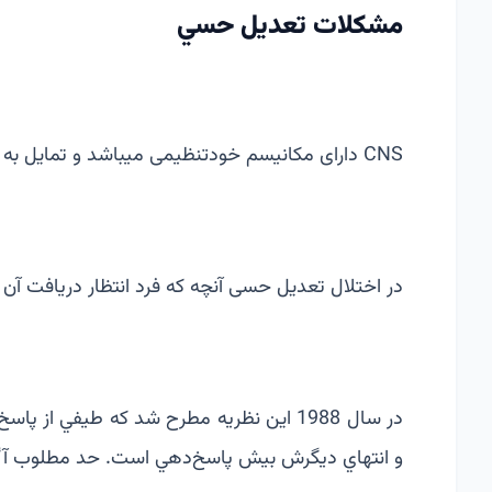
مشكلات تعديل حسي
CNS دارای مکانیسم خودتنظیمی ‏می‏باشد و تمايل به ايجاد پاسخ متناسب با محرك حسي دارد.
در اختلال تعدیل حسی آنچه که فرد انتظار دریافت آن ر
در سال 1988 این نظریه مطرح شد كه طيفي ا
و انتهاي ديگرش بيش پاسخ‌دهي است. حد مطلوب آگا