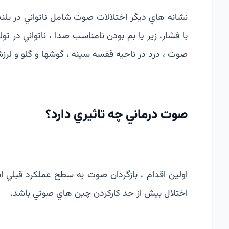
نشانه هاي ديگر اختلالات صوت شامل ناتواني در­ 
با فشار، زير يا بم بودن نامناسب صدا ، ناتواني­ در ت
صوت ، درد در ناحيه قفسه سينه ، گوشها و گلو و ل
صوت درماني چه تاثيري دارد؟
اولين اقدام ، بازگردان صوت به سطح عملكرد­ قبلي
اختلال بيش از حد كاركردن چین هاي صوتي­ باشد.