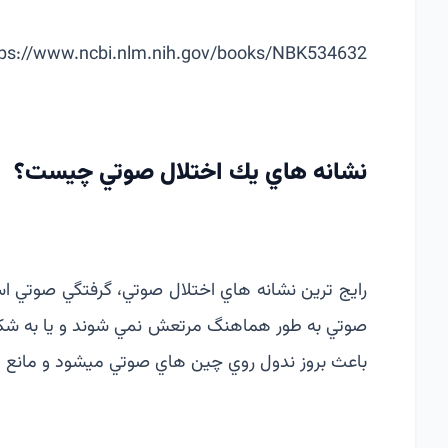
tps://www.ncbi.nlm.nih.gov/books/NBK534632/
نشانه هاي يك اختلال صوتي چيست؟
رايج ترين نشانه هاي اختلال صوتي، گرفتگي صوتي­ 
صوتي به طور هماهنگ مرتعش­ نمي شوند و يا به شك
باعث بروز ندول روي­ چین هاي صوتي ميشود و مانع ا