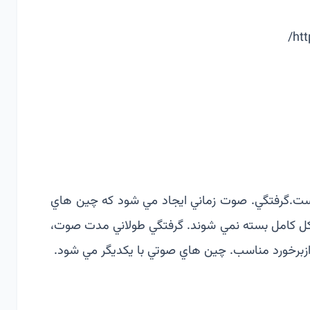
ht
است.گرفتگي. صوت زماني ايجاد­ مي شود كه چین هاي
ل كامل بسته نمي شوند. گرفتگي طولاني مدت صوت،
ز­برخورد مناسب. چین هاي­ صوتي با يكديگر مي شود.