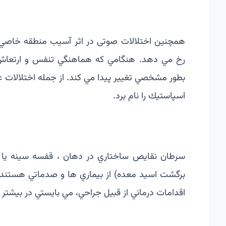
همچنین اختلالات صوتی در اثر آسيب منطقه خاصي
رخ مي دهد. هنگامي­ كه هماهنگي تنفس و ارتعاش 
بطور مشخصي تغيير­ پيدا مي كند. از جمله اختلالات 
اسپاستيك را نام برد.
سرطان نقايص ساختاري در دهان ، قفسه سينه يا­ بي
برگشت اسيد معده) از بيماري ها­ و صدماتي هستند­
اقدامات درماني از قبيل جراحي، مي بايستي در بيشتر­ م