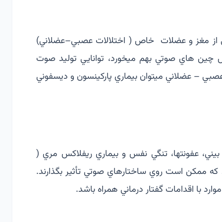
 از مغز و عضلات خاص ( اختلالات عصبي–عضلاني)
چین هاي صوتي بهم­ ميخورد، توانايي توليد صوت
عصبي – عضلاني ميتوان بيماري­ پاركينسون و ديسفوني
ني، عفونتها، تنگي نفس و بيماري­ ريفلاكس مري (
 كه ممكن است روي ساختارهاي صوتي تأثير بگذارند.
وارد با اقدامات گفتار درماني همراه باشد.