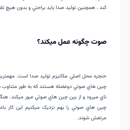
كند . همچنين توليد صدا بايد براحتي و بدون هيچ تق
صوت چگونه عمل ميكند؟
ناي ميرود و از بين چین هاي صوتي عبور ميكند. هن
چین هاي صوتي را بهم نزديک ميكنيم اين كار با
مرتعش شوند.