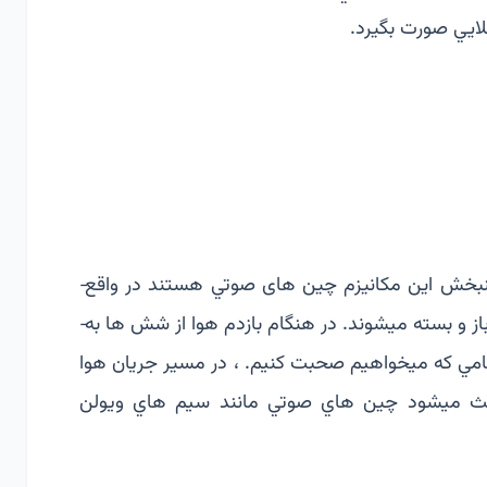
لايي صورت بگيرد.
حنجره محل اصلي مكانيزم توليد صدا است. مهمترين­بخش اين مكانيزم چین های صوتي هستند در واقع­
چین هاي صوتي دوعضله هستند كه به طور متناوب­ باز و بسته ميشوند. در هنگام بازدم هوا از شش ها به­
گامي كه ميخواهيم صحبت كنيم. ، در مسير جريان هوا
عث­ ميشود چین هاي صوتي مانند سيم هاي ويولن