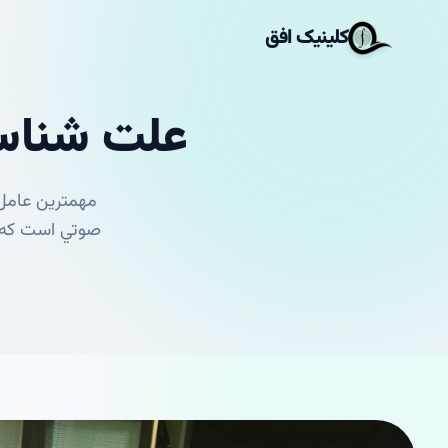
کلینیک افق
علت شناسی
مهمترين عامل 
صوتي است كه­ م