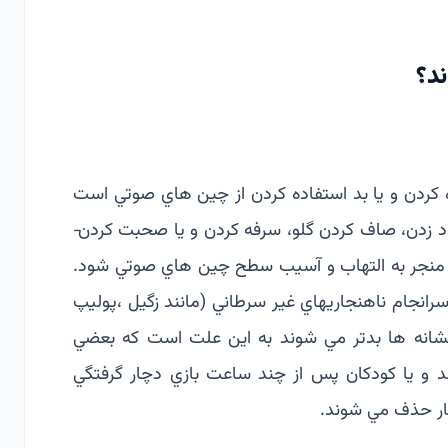
د؟
­ كردن و يا بد استفاده كردن از چین هاي صوتي است
كه­ مي تواند در اثر كشيدن سيگار، نوشيدن الكل، فرياد­ زدن، صاف كردن گلو، سرفه كردن و يا صحبت كردن­
ند­ منجر به التهاب و آسيب سطح چین هاي صوتي شود.
رانجام ناهنجاريهاي غير سرطاني (مانند زگيل ،پوليپ
نشانه ها بدتر مي شوند به­ اين علت است كه بعضي
ند و يا كودكان پس از چند­ ساعت بازي دچار گرفتگي
جار حذف مي شوند.