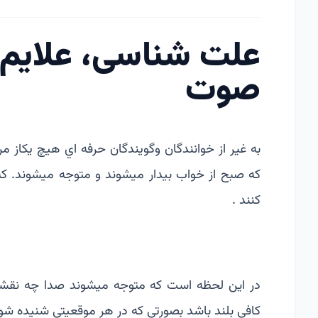
علت شناسی، علایم و
صوت
به غير از خوانندگان و­­گويندگان حرفه اي هيچ يك­ا
كه صبح از خواب بيدار ميشوند و متوجه ميشوند. ك
كنند .
در اين لحظه است كه متوجه ميشوند صدا چه نقشي در
كافي بلند باشد بصورتي كه در هر موقعيتي شنيده شود .