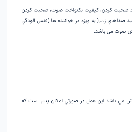
بلند صحبت كردن، كيفيت يكنواخت صوت، صحبت­ كردن
وليد صداهاي ز.ير( به ويژه در خواننده ها )نفس­ الودگي
رزش صوت مي باشد.
 اش مي باشد اين عمل در صورتي امكان پذير­ است كه