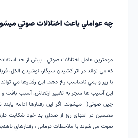
چه عواملي باعث اختلالات صوتي ميشون
مهمترين عامل اختلالات صوتي ، بيش از حد استفاده
با زير و بمي نامناسب رخ دهد. اين رفتارها مي توا
اين آسيب ها منجر به تغيير ارتعاش، آسيب بافت و­ س
چین صوتي( ميشوند. اگر اين رفتارها ادامه يابند 
معلمين در انتهاي روز از­ صداي بد خود شكايت دار
صوت مي شوند با ملاحظات­­ درماني ، رفتارهاي ناهن