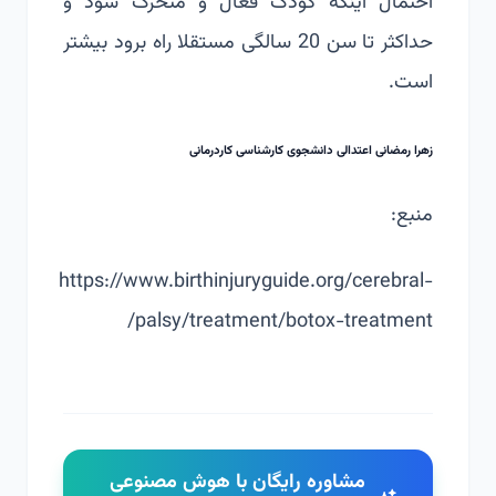
احتمال اینکه کودک فعال و متحرک شود و
حداکثر تا سن 20 سالگی مستقلا راه برود بیشتر
است.
زهرا رمضانی اعتدالی دانشجوی کارشناسی کاردرمانی
منبع:
https://www.birthinjuryguide.org/cerebral-
palsy/treatment/botox-treatment/
مشاوره رایگان با هوش مصنوعی